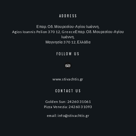
ADDRESS
Επαρ. Οδ. Μουρεσίου-Αγίου Ιωάννη,
Agios Ioannis Pelion 370 12, GreeceΕπαρ. Οδ. Μουρεσίου-Αγίου
Ιωάννη,
Μαγνησία 370 12, Ελλάδα
FOLLOW US
www.stivachtis.gr
CONTACT US
Golden Sun: 24260 31061
Pizza Venezia: 24260 31093
email: info@stivachtis.gr