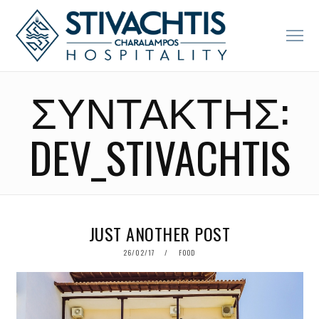
ΣΥΝΤΆΚΤΗΣ:
DEV_STIVACHTIS
JUST ANOTHER POST
POSTED
26/02/17
01/06/18
FOOD
ON