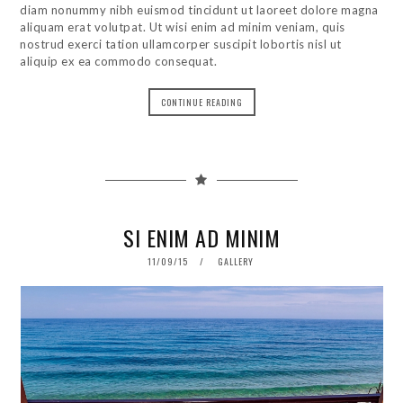
diam nonummy nibh euismod tincidunt ut laoreet dolore magna
aliquam erat volutpat. Ut wisi enim ad minim veniam, quis
nostrud exerci tation ullamcorper suscipit lobortis nisl ut
aliquip ex ea commodo consequat.
CONTINUE READING
SI ENIM AD MINIM
POSTED
11/09/15
01/06/18
GALLERY
ON