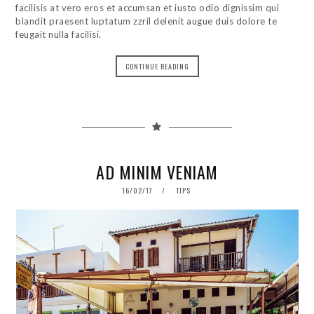
facilisis at vero eros et accumsan et iusto odio dignissim qui
blandit praesent luptatum zzril delenit augue duis dolore te
feugait nulla facilisi.
CONTINUE READING
AD MINIM VENIAM
POSTED
16/02/17
01/06/18
TIPS
ON