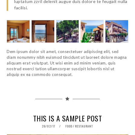
luptatum zzril delenit augue duis dolore te feugait nulla
facilisi.
Dem ipsum dolor sit amet, consectetuer adipiscing elit, sed
diam nonummy nibh euismod tincidunt ut laoreet dolore magna
aliquam erat volutpat. Ut wisi enim ad minim veniam, quis
nostrud exerci tation ullamcorper suscipit lobortis nisl ut
aliquip ex ea commodo consequat.
THIS IS A SAMPLE POST
POSTED
26/02/17
01/06/18
FOOD
/
RESTAURANT
ON