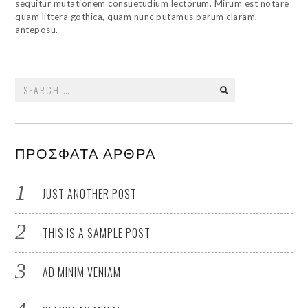
sequitur mutationem consuetudium lectorum. Mirum est notare
quam littera gothica, quam nunc putamus parum claram,
anteposu.
Search
for:
ΠΡΌΣΦΑΤΑ ΆΡΘΡΑ
JUST ANOTHER POST
THIS IS A SAMPLE POST
AD MINIM VENIAM