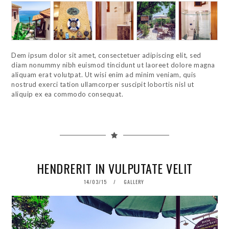
Dem ipsum dolor sit amet, consectetuer adipiscing elit, sed
diam nonummy nibh euismod tincidunt ut laoreet dolore magna
aliquam erat volutpat. Ut wisi enim ad minim veniam, quis
nostrud exerci tation ullamcorper suscipit lobortis nisl ut
aliquip ex ea commodo consequat.
HENDRERIT IN VULPUTATE VELIT
POSTED
14/03/15
01/06/18
GALLERY
ON