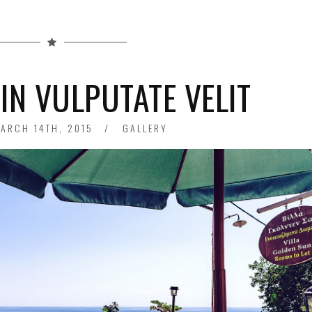
IN VULPUTATE VELIT
ARCH 14TH, 2015
FRIDAY
GALLERY
JUNE
1ST,
2018