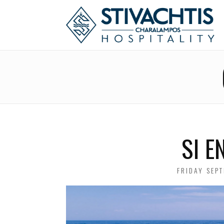
SI E
POSTED
FRIDAY SEPT
ON