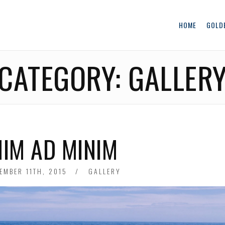
HOME
GOLD
CATEGORY:
GALLER
NIM AD MINIM
EMBER 11TH, 2015
FRIDAY
GALLERY
JUNE
1ST,
2018