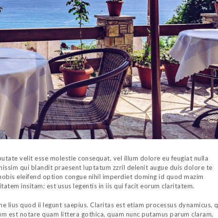
putate velit esse molestie consequat, vel illum dolore eu feugiat nulla
gnissim qui blandit praesent luptatum zzril delenit augue duis dolore te
a nobis eleifend option congue nihil imperdiet doming id quod mazim
atem insitam; est usus legentis in iis qui facit eorum claritatem.
 lius quod ii legunt saepius. Claritas est etiam processus dynamicus, q
m est notare quam littera gothica, quam nunc putamus parum claram,